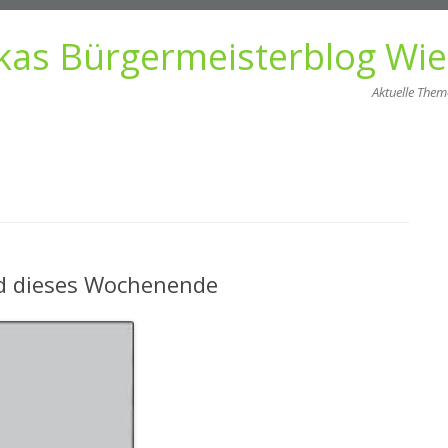
kas Bürgermeisterblog Wi
Aktuelle The
Zum
Inhalt
springen
nd dieses Wochenende