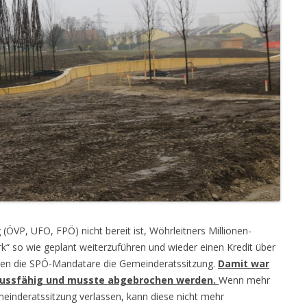
(ÖVP, UFO, FPÖ) nicht bereit ist, Wöhrleitners Millionen-
k“ so wie geplant weiterzuführen und wieder einen Kredit über
ßen die SPÖ-Mandatare die Gemeinderatssitzung.
Damit war
hlussfähig und musste abgebrochen werden.
Wenn mehr
einderatssitzung verlassen, kann diese nicht mehr