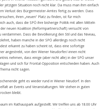
der jetzigen Situation noch nicht klar. Da muss man ihm einfach
em Verlust des Bürgermeister-Amtes fertig zu werden. Dass
ersuchen, ihren „neuen“ Platz zu finden, ist für mich
mich auch, dass die SPÖ ihre bisherige Politik mit allen Mitteln
e der neuen Koalition (Reformpartnerschaft) versucht von
u verdammen. Dass die Bevölkerung den Stil und das Niveau,
ablehnt, haben manche in der SPÖ allerdings noch nicht
dest erkannt zu haben scheint ist, dass eine sofortige
ner angestrebt, von den Wiener Neudorfer/-innen nicht
tnis nehmen, dass einige (aber nicht alle) in der SPÖ unser
lagen und sich für Frontal-Opposition entschieden haben. Auch
Thema nicht sagen.
chenende geht es wieder rund in Wiener Neudorf. In den
elfalt an Events und Veranstaltungen. Wir stehen in guten
rocken bleibt.
baum im Rathauspark aufgestellt. Wir treffen uns ab 18.00 Uhr