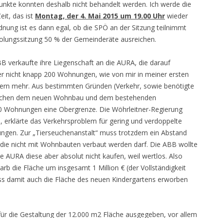
unkte konnten deshalb nicht behandelt werden. Ich werde die
eit, das ist
Montag, der 4. Mai 2015 um 19.00 Uhr
wieder
g ist es dann egal, ob die SPÖ an der Sitzung teilnimmt
rholungssitzung 50 % der Gemeinderäte ausreichen.
B verkaufte ihre Liegenschaft an die AURA, die darauf
er nicht knapp 200 Wohnungen, wie von mir in meiner ersten
dern mehr. Aus bestimmten Gründen (Verkehr, sowie benötigte
wischen dem neuen Wohnbau und dem bestehenden
200 Wohnungen eine Obergrenze. Die Wöhrleitner-Regierung
n, erklärte das Verkehrsproblem für gering und verdoppelte
ungen. Zur „Tierseuchenanstalt“ muss trotzdem ein Abstand
 die nicht mit Wohnbauten verbaut werden darf. Die ABB wollte
e AURA diese aber absolut nicht kaufen, weil wertlos. Also
rb die Fläche um insgesamt 1 Million € (der Vollständigkeit
s damit auch die Fläche des neuen Kindergartens erworben
für die Gestaltung der 12.000 m2 Fläche ausgegeben, vor allem