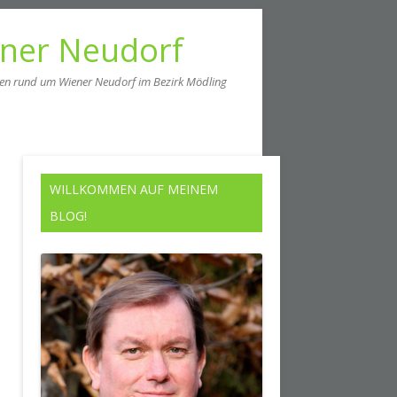
ener Neudorf
men rund um Wiener Neudorf im Bezirk Mödling
WILLKOMMEN AUF MEINEM
BLOG!