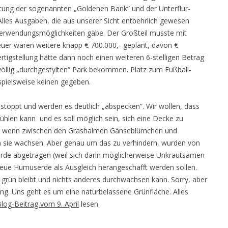
chtung der sogenannten „Goldenen Bank“ und der Unterflur-
les Ausgaben, die aus unserer Sicht entbehrlich gewesen
 Verwendungsmöglichkeiten gäbe. Der Großteil musste mit
heuer waren weitere knapp € 700.000,- geplant, davon €
ertigstellung hätte dann noch einen weiteren 6-stelligen Betrag
völlig „durchgestylten“ Park bekommen. Platz zum Fußball-
ispielsweise keinen gegeben.
stoppt und werden es deutlich „abspecken“. Wir wollen, dass
fühlen kann und es soll möglich sein, sich eine Decke zu
nd wenn zwischen den Grashalmen Gänseblümchen und
 sie wachsen. Aber genau um das zu verhindern, wurden von
de abgetragen (weil sich darin möglicherweise Unkrautsamen
neue Humuserde als Ausgleich herangeschafft werden sollen.
l grün bleibt und nichts anderes durchwachsen kann. Sorry, aber
g. Uns geht es um eine naturbelassene Grünfläche. Alles
log-Beitrag vom 9. April
lesen.