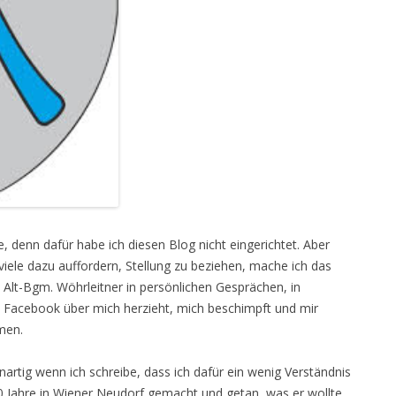
e, denn dafür habe ich diesen Blog nicht eingerichtet. Aber
iele dazu auffordern, Stellung zu beziehen, mache ich das
ss Alt-Bgm. Wöhrleitner in persönlichen Gesprächen, in
 Facebook über mich herzieht, mich beschimpft und mir
mmen.
enartig wenn ich schreibe, dass ich dafür ein wenig Verständnis
10 Jahre in Wiener Neudorf gemacht und getan, was er wollte