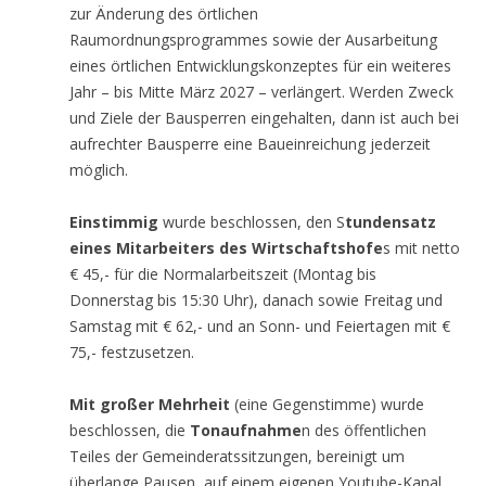
zur Änderung des örtlichen
Raumordnungsprogrammes sowie der Ausarbeitung
eines örtlichen Entwicklungskonzeptes für ein weiteres
Jahr – bis Mitte März 2027 – verlängert. Werden Zweck
und Ziele der Bausperren eingehalten, dann ist auch bei
aufrechter Bausperre eine Baueinreichung jederzeit
möglich.
Einstimmig
wurde beschlossen, den S
tundensatz
eines Mitarbeiters des Wirtschaftshofe
s mit netto
€ 45,- für die Normalarbeitszeit (Montag bis
Donnerstag bis 15:30 Uhr), danach sowie Freitag und
Samstag mit € 62,- und an Sonn- und Feiertagen mit €
75,- festzusetzen.
Mit großer Mehrheit
(eine Gegenstimme) wurde
beschlossen, die
Tonaufnahme
n des öffentlichen
Teiles der Gemeinderatssitzungen, bereinigt um
überlange Pausen, auf einem eigenen Youtube-Kanal