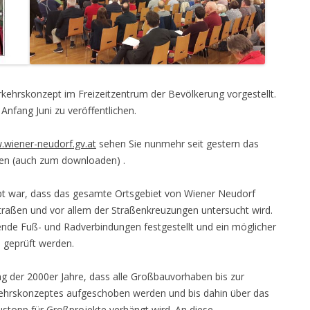
kehrskonzept im Freizeitzentrum der Bevölkerung vorgestellt.
Anfang Juni zu veröffentlichen.
wiener-neudorf.gv.at
sehen Sie nunmehr seit gestern das
en (auch zum downloaden) .
t war, dass das gesamte Ortsgebiet von Wiener Neudorf
 Straßen und vor allem der Straßenkreuzungen untersucht wird.
hlende Fuß- und Radverbindungen festgestellt und ein möglicher
 geprüft werden.
g der 2000er Jahre, dass alle Großbauvorhaben bis zur
rkehrskonzeptes aufgeschoben werden und bis dahin über das
topp für Großprojekte verhängt wird. An diese