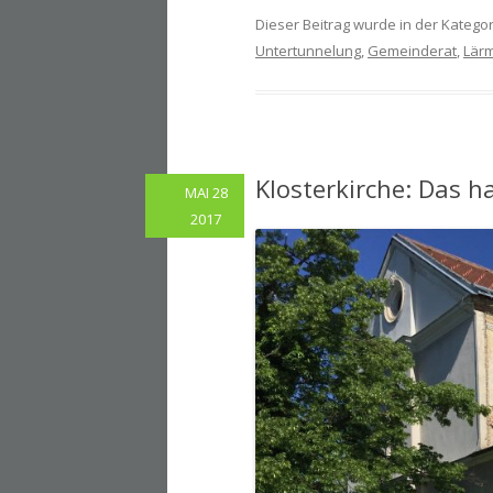
Dieser Beitrag wurde in der Katego
Untertunnelung
,
Gemeinderat
,
Lär
Klosterkirche: Das ha
MAI 28
2017