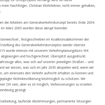
 mein Nachfolger, Christian Wöhrleitner, nicht immer gehalten,
t.
n die Arbeiten am Generalverkehrskonzept bereits Ende 2004.
 im März 2005 wurden diese abrupt beendet.
sterwechsel , festgeschrieben im Koalitionsabkommen der
Erstellung des Generalverkehrskonzeptes wieder oberste
2015 wurde intensiv mit unserem Verkehrsplanungsbüro IKK
, abgewogen und hochgerechnet. Überspitzt ausgedrückt
Fahrzeuge alles, was sich auf unseren jeweiligen Straßen – und
und wir wissen, was sich im Jahr 2030 abspielen wird, wenn wir
n, um einerseits den Verkehr aufrecht erhalten zu können und
sgeplagte Wohnbevölkerung bestmöglich zu schützen. Wir
er Ort sein, aber es ist möglich, Verbesserungen zu erzielen.
eindeutig gezeigt.
Erarbeitung, laufende Abstimmungen, permanente Sitzungen