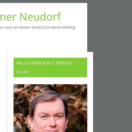
ener Neudorf
men rund um Wiener Neudorf im Bezirk Mödling
WILLKOMMEN AUF MEINEM
BLOG!