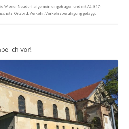
rie
Wiener Neudorf allgemein
eingetragen und mit
A2
,
B17-
mschutz
,
Ortsbild
,
Verkehr
,
Verkehrsberuhigung
getaggt.
be ich vor!