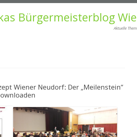
kas Bürgermeisterblog Wi
Aktuelle The
Zum
Inhalt
springen
ept Wiener Neudorf: Der „Meilenstein“
 Downloaden