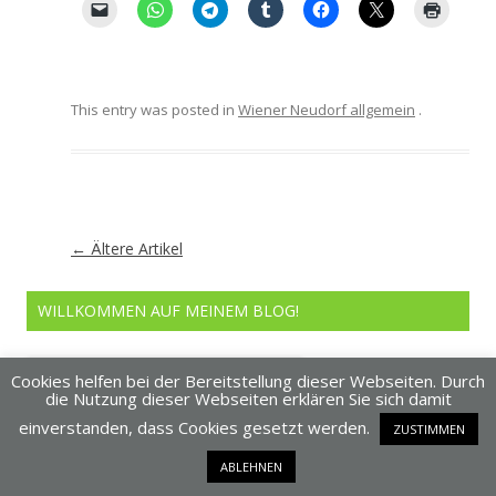
This entry was posted in
Wiener Neudorf allgemein
.
Artikel-
←
Ältere Artikel
Navigation
WILLKOMMEN AUF MEINEM BLOG!
Cookies helfen bei der Bereitstellung dieser Webseiten. Durch
die Nutzung dieser Webseiten erklären Sie sich damit
einverstanden, dass Cookies gesetzt werden.
ZUSTIMMEN
ABLEHNEN