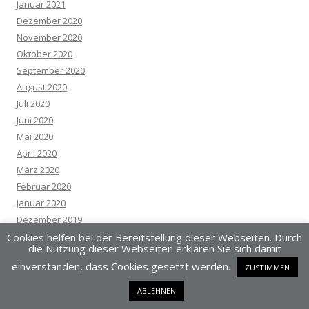
Januar 2021
Dezember 2020
November 2020
Oktober 2020
September 2020
August 2020
Juli 2020
Juni 2020
Mai 2020
April 2020
März 2020
Februar 2020
Januar 2020
Dezember 2019
November 2019
Cookies helfen bei der Bereitstellung dieser Webseiten. Durch
die Nutzung dieser Webseiten erklären Sie sich damit
Oktober 2019
einverstanden, dass Cookies gesetzt werden.
ZUSTIMMEN
September 2019
August 2019
ABLEHNEN
Juli 2019