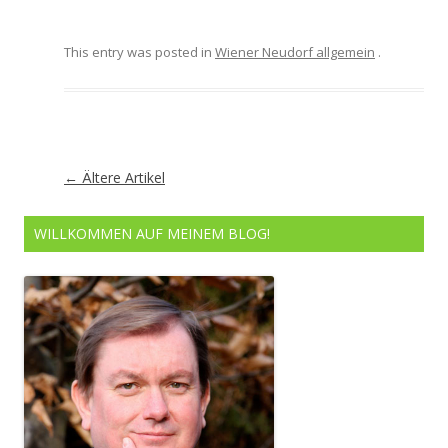
This entry was posted in
Wiener Neudorf allgemein
.
Artikel-
←
Ältere Artikel
Navigation
WILLKOMMEN AUF MEINEM BLOG!