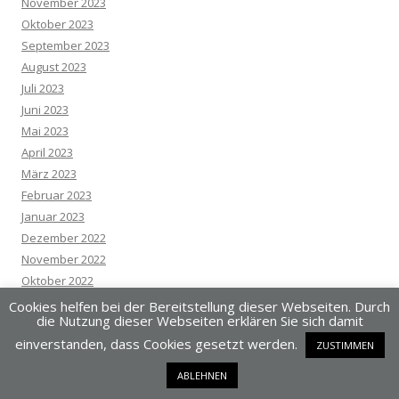
November 2023
Oktober 2023
September 2023
August 2023
Juli 2023
Juni 2023
Mai 2023
April 2023
März 2023
Februar 2023
Januar 2023
Dezember 2022
November 2022
Oktober 2022
September 2022
Cookies helfen bei der Bereitstellung dieser Webseiten. Durch
die Nutzung dieser Webseiten erklären Sie sich damit
August 2022
einverstanden, dass Cookies gesetzt werden.
Juli 2022
ZUSTIMMEN
Juni 2022
ABLEHNEN
Mai 2022