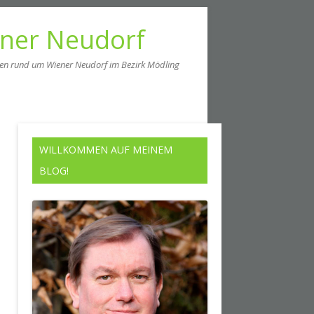
ener Neudorf
men rund um Wiener Neudorf im Bezirk Mödling
WILLKOMMEN AUF MEINEM
BLOG!