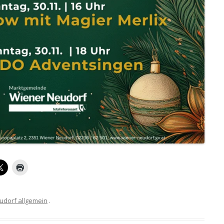
udorf allgemein
.