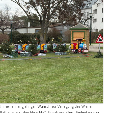
s ich meinen langjährigen Wunsch zur Verlegung des Wiener
Rathauspark „durchbrachte“. Es gab vor allem Bedenken von