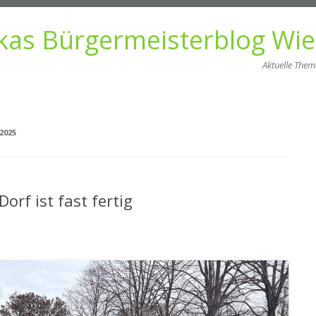
kas Bürgermeisterblog Wi
Aktuelle The
Zum
Inhalt
springen
2025
rf ist fast fertig