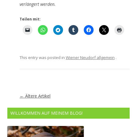
verlängert werden.
Teilen mit:
This entry was posted in
Wiener Neudorf allgemein
.
Artikel-
←
Ältere Artikel
Navigation
WILLKOMMEN AUF MEINEM BLOG!