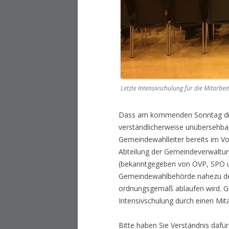
Letzte Intensivschulung für die Mitarb
Dass am kommenden Sonntag die L
verständlicherweise unübersehbar
Gemeindewahlleiter bereits im Vor
Abteilung der Gemeindeverwaltu
(bekanntgegeben von ÖVP, SPÖ un
Gemeindewahlbehörde nahezu den
ordnungsgemäß ablaufen wird. Ge
Intensivschulung durch einen Mit
Bitte haben Sie Verständnis dafü