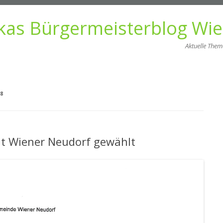
kas Bürgermeisterblog Wi
Aktuelle The
Zum
Inhalt
springen
8
t Wiener Neudorf gewählt