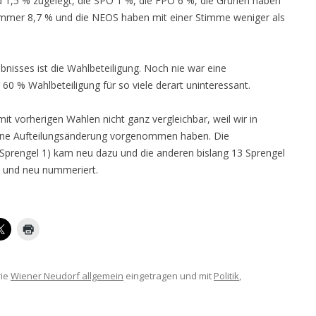
1,5 % zugelegt, die SPÖ 1 %, die FPÖ 6 %, die Grünen haben
 immer 8,7 % und die NEOS haben mit einer Stimme weniger als
isses ist die Wahlbeteiligung. Noch nie war eine
60 % Wahlbeteiligung für so viele derart uninteressant.
it vorherigen Wahlen nicht ganz vergleichbar, weil wir in
eine Aufteilungsänderung vorgenommen haben. Die
prengel 1) kam neu dazu und die anderen bislang 13 Sprengel
 und neu nummeriert.
rie
Wiener Neudorf allgemein
eingetragen und mit
Politik
,