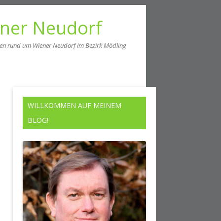
ener Neudorf
men rund um Wiener Neudorf im Bezirk Mödling
WILLKOMMEN AUF MEINEM
BLOG!