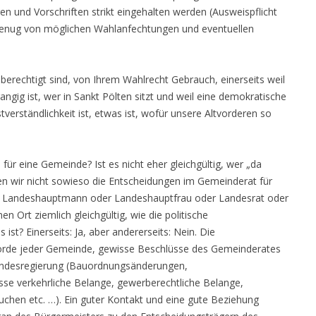
en und Vorschriften strikt eingehalten werden (Ausweispflicht
n genug von möglichen Wahlanfechtungen und eventuellen
berechtigt sind, von Ihrem Wahlrecht Gebrauch, einerseits weil
angig ist, wer in Sankt Pölten sitzt und weil eine demokratische
tverständlichkeit ist, etwas ist, wofür unsere Altvorderen so
 für eine Gemeinde? Ist es nicht eher gleichgültig, wer „da
fen wir nicht sowieso die Entscheidungen im Gemeinderat für
e Landeshauptmann oder Landeshauptfrau oder Landesrat oder
inen Ort ziemlich gleichgültig, wie die politische
t? Einerseits: Ja, aber andererseits: Nein. Die
hörde jeder Gemeinde, gewisse Beschlüsse des Gemeinderates
ndesregierung (Bauordnungsänderungen,
e verkehrliche Belange, gewerberechtliche Belange,
hen etc. …). Ein guter Kontakt und eine gute Beziehung