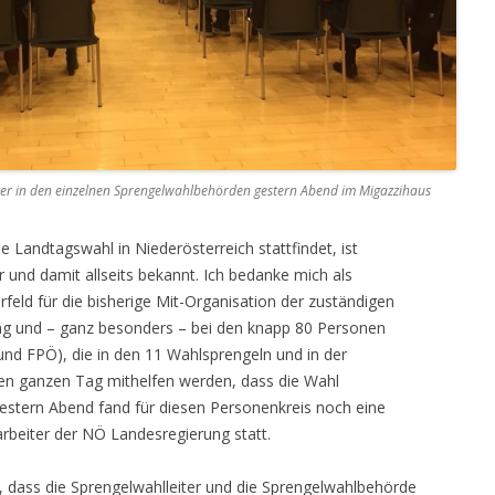
eiter in den einzelnen Sprengelwahlbehörden gestern Abend im Migazzihaus
andtagswahl in Niederösterreich stattfindet, ist
 und damit allseits bekannt. Ich bedanke mich als
feld für die bisherige Mit-Organisation der zuständigen
ng und – ganz besonders – bei den knapp 80 Personen
d FPÖ), die in den 11 Wahlsprengeln und in der
 ganzen Tag mithelfen werden, dass die Wahl
stern Abend fand für diesen Personenkreis noch eine
arbeiter der NÖ Landesregierung statt.
r, dass die Sprengelwahlleiter und die Sprengelwahlbehörde