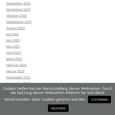
Dezember 2023
November 2023
Oktober 2023
September 2023
August 2023
Juli 2023
Juni 2023
Mai 2023
April 2023
März 2023
Februar 2023
Januar 2023
Dezember 2022
November 2022
Cookies helfen bei der Bereitstellung dieser Webseiten. Durch
Oktober 2022
die Nutzung dieser Webseiten erklären Sie sich damit
September 2022
einverstanden, dass Cookies gesetzt werden.
ZUSTIMMEN
August 2022
Juli 2022
ABLEHNEN
Juni 2022