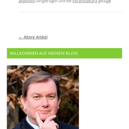
allgemein
eingetragen und mit
Veranstaltung
getaggt.
Artikel-
←
Ältere Artikel
Navigation
WILLKOMMEN AUF MEINEM BLOG!