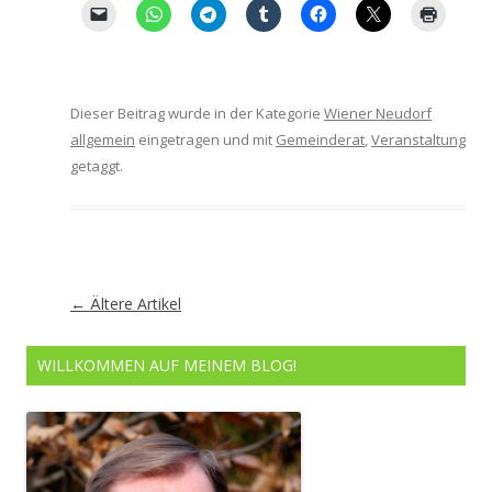
Dieser Beitrag wurde in der Kategorie
Wiener Neudorf
allgemein
eingetragen und mit
Gemeinderat
,
Veranstaltung
getaggt.
Artikel-
←
Ältere Artikel
Navigation
WILLKOMMEN AUF MEINEM BLOG!