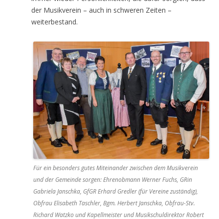
der Musikverein – auch in schweren Zeiten –
weiterbestand.
Für ein besonders gutes Miteinander zwischen dem Musikverein
und der Gemeinde sorgen: Ehrenobmann Werner Fuchs, GRin
Gabriela Janschka, GfGR Erhard Gredler (für Vereine zuständig),
Obfrau Elisabeth Taschler, Bgm. Herbert Janschka, Obfrau-Stv.
Richard Watzko und Kapellmeister und Musikschuldirektor Robert