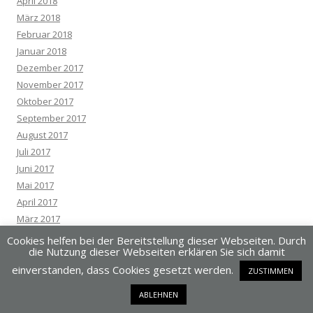
April 2018
März 2018
Februar 2018
Januar 2018
Dezember 2017
November 2017
Oktober 2017
September 2017
August 2017
Juli 2017
Juni 2017
Mai 2017
April 2017
März 2017
Februar 2017
Cookies helfen bei der Bereitstellung dieser Webseiten. Durch
die Nutzung dieser Webseiten erklären Sie sich damit
Januar 2017
Dezember 2016
einverstanden, dass Cookies gesetzt werden.
ZUSTIMMEN
November 2016
ABLEHNEN
Oktober 2016