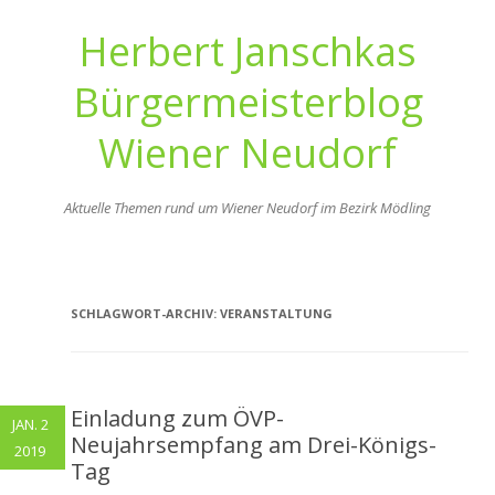
Herbert Janschkas
Bürgermeisterblog
Wiener Neudorf
Aktuelle Themen rund um Wiener Neudorf im Bezirk Mödling
Zum
Inhalt
springen
SCHLAGWORT-ARCHIV:
VERANSTALTUNG
Einladung zum ÖVP-
JAN. 2
Neujahrsempfang am Drei-Königs-
2019
Tag