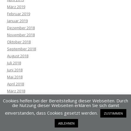
März 2019
Februar 2019
Januar 2019
Dezember 2018
November 2018
Oktober 2018
September 2018
August 2018
Juli 2018
Juni 2018
Mai 2018
April 2018
März 2018
Februar 2018
Cookies helfen bei der Bereitstellung dieser Webseiten. Durch
die Nutzung dieser Webseiten erklären Sie sich damit
Januar 2018
Dezember 2017
einverstanden, dass Cookies gesetzt werden.
ZUSTIMMEN
November 2017
ABLEHNEN
Oktober 2017