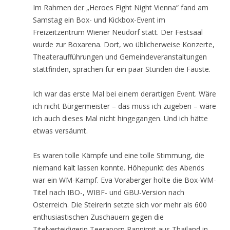
Im Rahmen der „Heroes Fight Night Vienna“ fand am
Samstag ein Box- und Kickbox-Event im
Freizeitzentrum Wiener Neudorf statt. Der Festsaal
wurde zur Boxarena. Dort, wo üblicherweise Konzerte,
Theateraufführungen und Gemeindeveranstaltungen
stattfinden, sprachen für ein paar Stunden die Fäuste.
Ich war das erste Mal bei einem derartigen Event. Wäre
ich nicht Bürgermeister – das muss ich zugeben – wäre
ich auch dieses Mal nicht hingegangen. Und ich hätte
etwas versäumt.
Es waren tolle Kämpfe und eine tolle Stimmung, die
niemand kalt lassen konnte. Höhepunkt des Abends
war ein WM-Kampf. Eva Voraberger holte die Box-WM-
Titel nach IBO-, WIBF- und GBU-Version nach
Österreich. Die Steirerin setzte sich vor mehr als 600
enthusiastischen Zuschauern gegen die
Titelverteidigerin Teeraporn Pannimit aus Thailand in