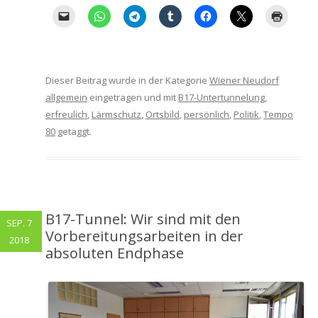
Dieser Beitrag wurde in der Kategorie
Wiener Neudorf
allgemein
eingetragen und mit
B17-Untertunnelung
,
erfreulich
,
Lärmschutz
,
Ortsbild
,
persönlich
,
Politik
,
Tempo
80
getaggt.
B17-Tunnel: Wir sind mit den
SEP. 7
Vorbereitungsarbeiten in der
2018
absoluten Endphase