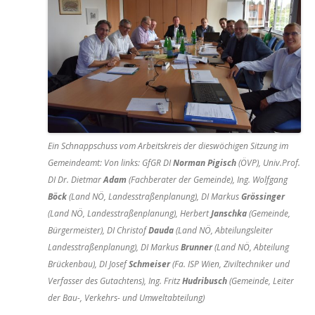
Ein Schnappschuss vom Arbeitskreis der dieswöchigen Sitzung im
Gemeindeamt: Von links: GfGR DI
Norman Pigisch
(ÖVP), Univ.Prof.
DI Dr. Dietmar
Adam
(Fachberater der Gemeinde), Ing. Wolfgang
Böck
(Land NÖ, Landesstraßenplanung), DI Markus
Grössinger
(Land NÖ, Landesstraßenplanung), Herbert
Janschka
(Gemeinde,
Bürgermeister), DI Christof
Dauda
(Land NÖ, Abteilungsleiter
Landesstraßenplanung), DI Markus
Brunner
(Land NÖ, Abteilung
Brückenbau), DI Josef
Schmeiser
(Fa. ISP Wien, Ziviltechniker und
Verfasser des Gutachtens), Ing. Fritz
Hudribusch
(Gemeinde, Leiter
der Bau-, Verkehrs- und Umweltabteilung)