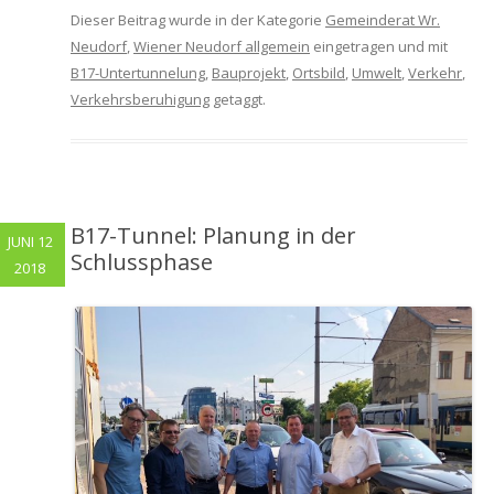
Dieser Beitrag wurde in der Kategorie
Gemeinderat Wr.
Neudorf
,
Wiener Neudorf allgemein
eingetragen und mit
B17-Untertunnelung
,
Bauprojekt
,
Ortsbild
,
Umwelt
,
Verkehr
,
Verkehrsberuhigung
getaggt.
B17-Tunnel: Planung in der
JUNI 12
Schlussphase
2018