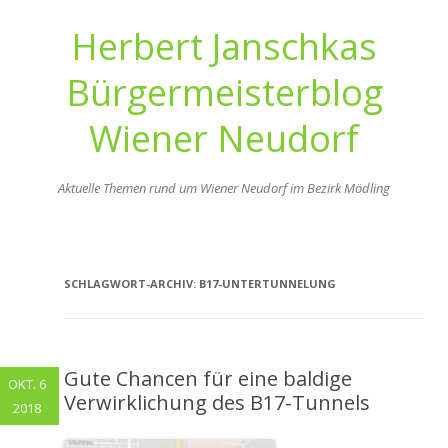
Herbert Janschkas
Bürgermeisterblog
Wiener Neudorf
Aktuelle Themen rund um Wiener Neudorf im Bezirk Mödling
Zum
Inhalt
springen
SCHLAGWORT-ARCHIV:
B17-UNTERTUNNELUNG
Gute Chancen für eine baldige
OKT. 6
Verwirklichung des B17-Tunnels
2018