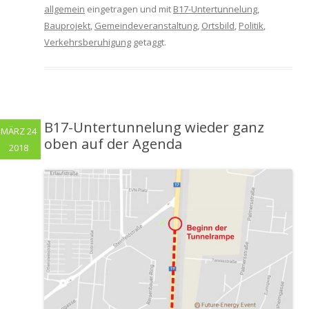
allgemein
eingetragen und mit
B17-Untertunnelung
,
Bauprojekt
,
Gemeindeveranstaltung
,
Ortsbild
,
Politik
,
Verkehrsberuhigung
getaggt.
B17-Untertunnelung wieder ganz
MÄRZ 24
oben auf der Agenda
2018