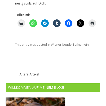
riesig stolz auf Dich.
Teilen mit:
This entry was posted in
Wiener Neudorf allgemein
.
Artikel-
←
Ältere Artikel
Navigation
WILLKOMMEN AUF MEINEM BLOG!