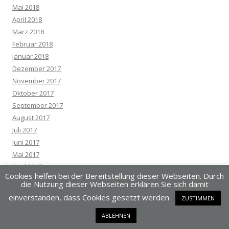
Mai 2018
April 2018
März 2018
Februar 2018
Januar 2018
Dezember 2017
November 2017
Oktober 2017
September 2017
August 2017
Juli 2017
Juni 2017
Mai 2017
April 2017
Cookies helfen bei der Bereitstellung dieser Webseiten. Durch
März 2017
die Nutzung dieser Webseiten erklären Sie sich damit
Februar 2017
einverstanden, dass Cookies gesetzt werden.
ZUSTIMMEN
Januar 2017
Dezember 2016
ABLEHNEN
November 2016