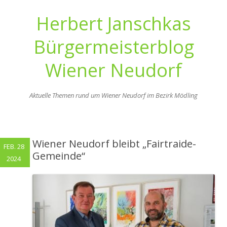
Herbert Janschkas
Bürgermeisterblog
Wiener Neudorf
Aktuelle Themen rund um Wiener Neudorf im Bezirk Mödling
Zum
Inhalt
springen
Wiener Neudorf bleibt „Fairtraide-
FEB. 28
Gemeinde“
2024