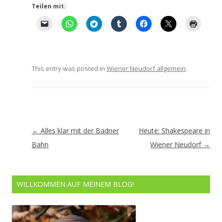
Teilen mit:
This entry was posted in
Wiener Neudorf allgemein
.
Artikel-
←
Alles klar mit der Badner
Heute: Shakespeare in
Navigation
Bahn
Wiener Neudorf
→
WILLKOMMEN AUF MEINEM BLOG!