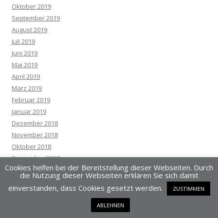
Oktober 2019
September 2019
August 2019
Juli 2019
Juni 2019
Mai 2019
April 2019
März 2019
Februar 2019
Januar 2019
Dezember 2018
November 2018
Oktober 2018
September 2018
Cookies helfen bei der Bereitstellung dieser Webseiten. Durch
August 2018
die Nutzung dieser Webseiten erklären Sie sich damit
Juli 2018
einverstanden, dass Cookies gesetzt werden.
ZUSTIMMEN
Juni 2018
Mai 2018
ABLEHNEN
April 2018