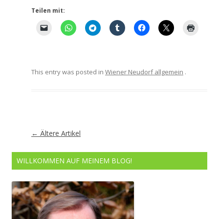
Teilen mit:
This entry was posted in
Wiener Neudorf allgemein
.
Artikel-
←
Ältere Artikel
Navigation
WILLKOMMEN AUF MEINEM BLOG!