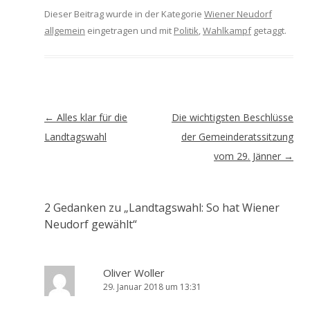
Dieser Beitrag wurde in der Kategorie
Wiener Neudorf
allgemein
eingetragen und mit
Politik
,
Wahlkampf
getaggt.
Artikel-
←
Alles klar für die
Die wichtigsten Beschlüsse
Navigation
Landtagswahl
der Gemeinderatssitzung
vom 29. Jänner
→
2 Gedanken zu „
Landtagswahl: So hat Wiener
Neudorf gewählt
“
Oliver Woller
29. Januar 2018 um 13:31