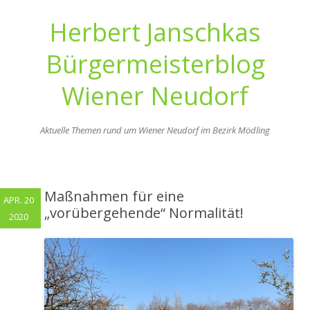
Herbert Janschkas
Bürgermeisterblog
Wiener Neudorf
Aktuelle Themen rund um Wiener Neudorf im Bezirk Mödling
Zum
Inhalt
springen
Maßnahmen für eine
APR. 20
„vorübergehende“ Normalität!
2020