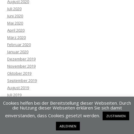
August 2020
Juli 2020
Juni 2020
Mai 2020
April 2020
März 2020
Februar 2020
Januar 2020
Dezember 2019
November 2019
Oktober 2019
September 2019
August 2019
Juli 2019
Juni 2019
Cookies helfen bei der Bereitstellung dieser Webseiten. Durch
die Nutzung dieser Webseiten erklären Sie sich damit
Mai 2019
einverstanden, dass Cookies gesetzt werden.
ZUSTIMMEN
April 2019
März 2019
ABLEHNEN
Februar 2019