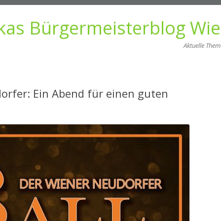
kas Bürgermeisterblog Wi
Aktuelle The
Zum
Inhalt
springen
orfer: Ein Abend für einen guten