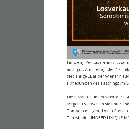
Ein wenig Zeit bis dahin ist zwar 
auch gut. Am Freitag, den 17. Fe
diesjährige „Ball der Wiener Neudo
Höhepunkten des Faschings im Be
Die bekannte und bewährte Ball-B
sorgen. Es erwarten sie unter a
Tombola mit grandiosen Preisen, 
Tanzstudios INDEED UNIQUE M