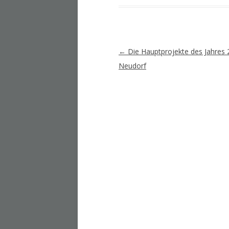
Artikel-
←
Die Hauptprojekte des Jahres 
Navigation
Neudorf