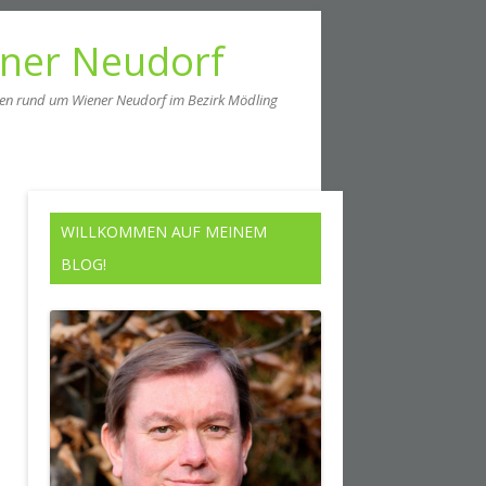
ener Neudorf
men rund um Wiener Neudorf im Bezirk Mödling
WILLKOMMEN AUF MEINEM
BLOG!