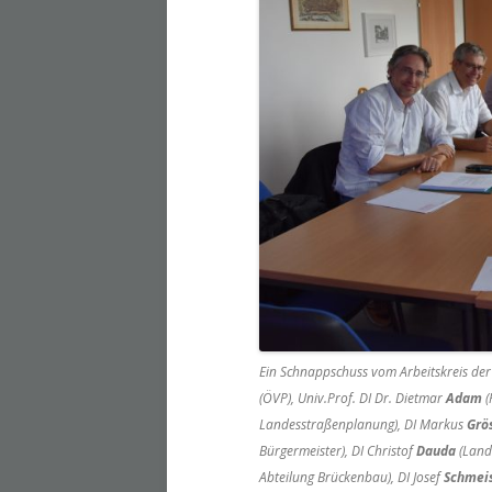
Ein Schnappschuss vom Arbeitskreis der
(ÖVP), Univ.Prof. DI Dr. Dietmar
Adam
(
Landesstraßenplanung), DI Markus
Grö
Bürgermeister), DI Christof
Dauda
(Land
Abteilung Brückenbau), DI Josef
Schmei