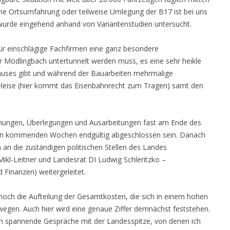
 Eine Ortsumfahrung oder teilweise Umlegung der B17 ist bei uns
s wurde eingehend anhand von Variantenstudien untersucht.
ür einschlägige Fachfirmen eine ganz besondere
r Mödlingbach untertunnelt werden muss, es eine sehr heikle
hauses gibt und während der Bauarbeiten mehrmalige
leise (hier kommt das Eisenbahnrecht zum Tragen) samt den
chungen, Überlegungen und Ausarbeitungen fast am Ende des
 den kommenden Wochen endgültig abgeschlossen sein. Danach
an die zuständigen politischen Stellen des Landes
kl-Leitner und Landesrat DI Ludwig Schleritzko –
 Finanzen) weitergeleitet.
 noch die Aufteilung der Gesamtkosten, die sich in einem hohen
ewegen. Auch hier wird eine genaue Ziffer demnächst feststehen.
h spannende Gespräche mit der Landesspitze, von denen ich