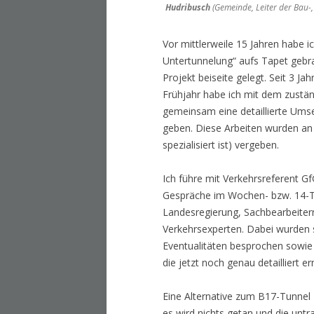
Hudribusch
(Gemeinde, Leiter der Bau-
Vor mittlerweile 15 Jahren habe 
Untertunnelung“ aufs Tapet gebr
Projekt beiseite gelegt. Seit 3 J
Frühjahr habe ich mit dem zustän
gemeinsam eine detaillierte Umse
geben. Diese Arbeiten wurden an d
spezialisiert ist) vergeben.
Ich führe mit Verkehrsreferent G
Gespräche im Wochen- bzw. 14-
Landesregierung, Sachbearbeite
Verkehrsexperten. Dabei wurden s
Eventualitäten besprochen sowie
die jetzt noch genau detailliert e
Eine Alternative zum B17-Tunnel –
es wird nichts getan und die untr