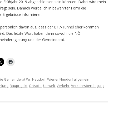
zw. Frühjahr 2019 abgeschlossen sein könnten. Dabei wird mein
ragt sein. Danach werde ich in bewährter Form die
e Ergebnisse informieren.
 persönlich davon aus, dass der B17-Tunnel eher kommen
wird. Das letzte Wort haben dann sowohl die NÖ
meinderegierung und der Gemeinderat.
rie
Gemeinderat Wr. Neudorf
,
Wiener Neudorf allgemein
elung
,
Bauprojekt
,
Ortsbild
,
Umwelt
,
Verkehr
,
Verkehrsberuhigung