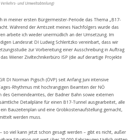
, Verkehrs- und Umweltabteilung)
ich in meiner ersten Bürgermeister-Periode das Thema „B17-
acht. Während der Amtszeit meines Nachfolgers wurde das
ahren arbeite ich wieder unermüdlich an der Umsetzung. Im
digen Landesrat DI Ludwig Schleritzko vereinbart, dass wir
tzungsstudie zur Vorbereitung einer Ausschreibung in Auftrag
as Wiener Ziviltechnikerbüro ISP (die auf derartige Projekte
fGR DI Norman Pigisch (ÖVP) seit Anfang Juni intensive
Tages-Rhythmus mit hochrangigen Beamten der NÖ
rn des Gemeindeamtes, der Badner Bahn sowie externen
ämtliche Detailpläne für einen B17-Tunnel ausgearbeitet, alle
 ein Bauzeitenplan und eine Grobkostenaufstellung gemacht,
rmittelt werden muss.
 so viel kann jetzt schon gesagt werden – gibt es nicht, außer
agbare Situation mit weit über 20.000 Fahrzeugen täglich mitten