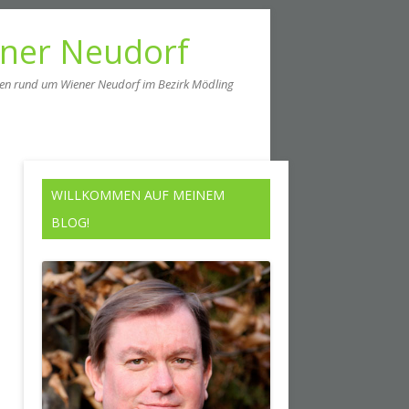
ener Neudorf
men rund um Wiener Neudorf im Bezirk Mödling
WILLKOMMEN AUF MEINEM
BLOG!