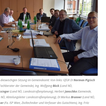
 dieswöchigen Sitzung im Gemeindeamt: Von links: GfGR DI
Norman Pigisch
Fachberater der Gemeinde), Ing. Wolfgang
Böck
(Land NÖ,
ssinger
(Land NÖ, Landesstraßenplanung), Herbert
Janschka
(Gemeinde,
 NÖ, Abteilungsleiter Landesstraßenplanung), DI Markus
Brunner
(Land NÖ,
ser
(Fa. ISP Wien, Ziviltechniker und Verfasser des Gutachtens), Ing. Fritz