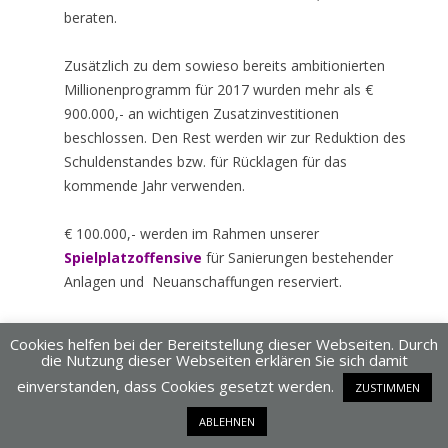
beraten.
Zusätzlich zu dem sowieso bereits ambitionierten
Millionenprogramm für 2017 wurden mehr als €
900.000,- an wichtigen Zusatzinvestitionen
beschlossen. Den Rest werden wir zur Reduktion des
Schuldenstandes bzw. für Rücklagen für das
kommende Jahr verwenden.
€ 100.000,- werden im Rahmen unserer
Spielplatzoffensive
für Sanierungen bestehender
Anlagen und Neuanschaffungen reserviert.
Ebenfalls ca. € 100.000,- werden ein neuer
Urnenhain
Cookies helfen bei der Bereitstellung dieser Webseiten. Durch
und neue Urnengräber
für den Friedhof kosten.
die Nutzung dieser Webseiten erklären Sie sich damit
einverstanden, dass Cookies gesetzt werden.
ZUSTIMMEN
Neben den sowieso geplanten Straßengestaltungen
ABLEHNEN
werden wir knapp € 150.000,- für kleinere Maßnahmen