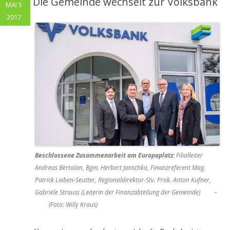
Die Gemeinde wechselt zur Volksbank
MAI 5
2017
Beschlossene Zusammenarbeit am Europaplatz:
Filialleiter
Andreas Bertalan, Bgm. Herbert Janschka, Finanzreferent Mag.
Patrick Lieben-Seutter, Regionaldirektor-Stv. Prok. Anton Kufner,
Gabriele Strauss (Leiterin der Finanzabteilung der Gemeinde) –
(Foto: Willy Kraus)