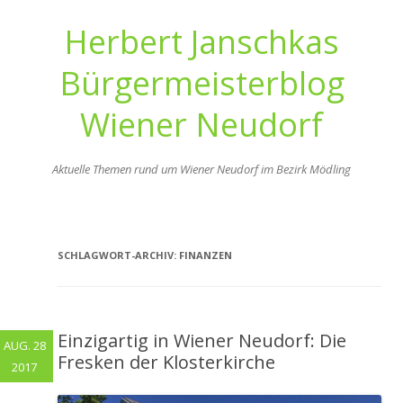
Herbert Janschkas
Bürgermeisterblog
Wiener Neudorf
Aktuelle Themen rund um Wiener Neudorf im Bezirk Mödling
Zum
Inhalt
springen
SCHLAGWORT-ARCHIV:
FINANZEN
Einzigartig in Wiener Neudorf: Die
AUG. 28
Fresken der Klosterkirche
2017