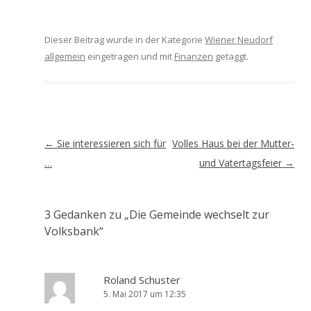
Dieser Beitrag wurde in der Kategorie
Wiener Neudorf
allgemein
eingetragen und mit
Finanzen
getaggt.
Artikel-
←
Sie interessieren sich für
Volles Haus bei der Mutter-
Navigation
…
und Vatertagsfeier
→
3 Gedanken zu „
Die Gemeinde wechselt zur
Volksbank
“
Roland Schuster
5. Mai 2017 um 12:35