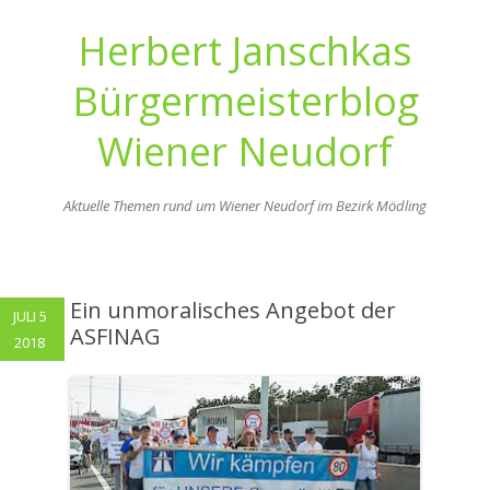
Herbert Janschkas
Bürgermeisterblog
Wiener Neudorf
Aktuelle Themen rund um Wiener Neudorf im Bezirk Mödling
Zum
Inhalt
springen
Ein unmoralisches Angebot der
JULI 5
ASFINAG
2018