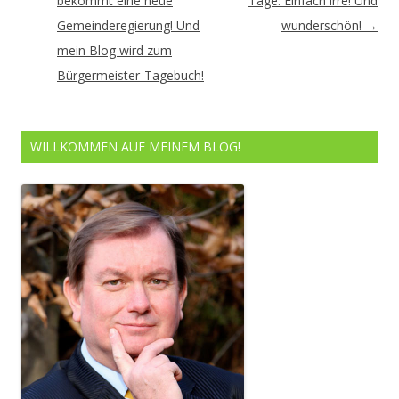
Navigation
bekommt eine neue
Tage: Einfach irre! Und
Gemeinderegierung! Und
wunderschön!
→
mein Blog wird zum
Bürgermeister-Tagebuch!
WILLKOMMEN AUF MEINEM BLOG!