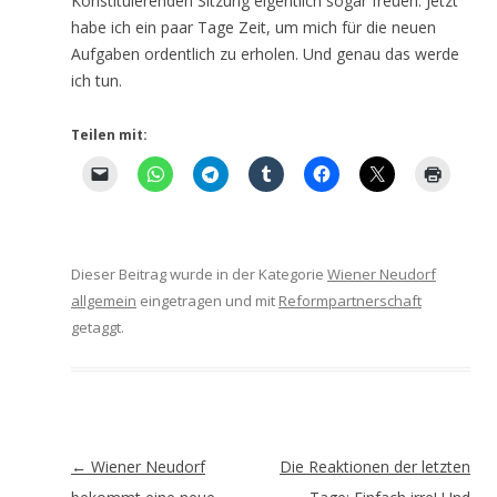
Konstituierenden Sitzung eigentlich sogar freuen. Jetzt
habe ich ein paar Tage Zeit, um mich für die neuen
Aufgaben ordentlich zu erholen. Und genau das werde
ich tun.
Teilen mit:
Dieser Beitrag wurde in der Kategorie
Wiener Neudorf
allgemein
eingetragen und mit
Reformpartnerschaft
getaggt.
Artikel-
←
Wiener Neudorf
Die Reaktionen der letzten