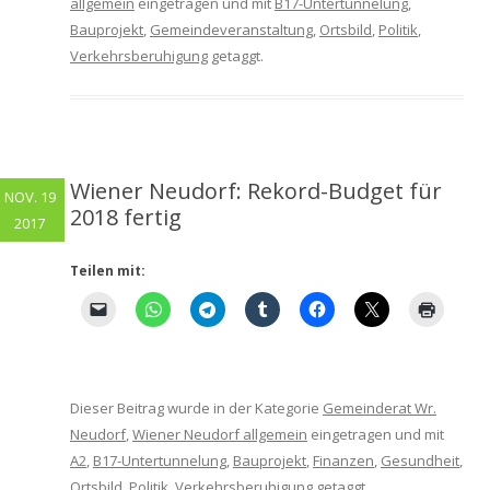
allgemein
eingetragen und mit
B17-Untertunnelung
,
Bauprojekt
,
Gemeindeveranstaltung
,
Ortsbild
,
Politik
,
Verkehrsberuhigung
getaggt.
Wiener Neudorf: Rekord-Budget für
NOV. 19
2018 fertig
2017
Teilen mit:
Dieser Beitrag wurde in der Kategorie
Gemeinderat Wr.
Neudorf
,
Wiener Neudorf allgemein
eingetragen und mit
A2
,
B17-Untertunnelung
,
Bauprojekt
,
Finanzen
,
Gesundheit
,
Ortsbild
,
Politik
,
Verkehrsberuhigung
getaggt.