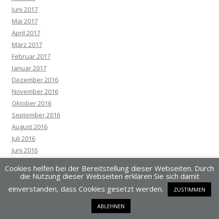
Juni 2017
Mai 2017
April 2017
März 2017
Februar 2017
Januar 2017
Dezember 2016
November 2016
Oktober 2016
September 2016
August 2016
Juli 2016
Juni 2016
Mai 2016
Cookies helfen bei der Bereitstellung dieser Webseiten. Durch
April 2016
die Nutzung dieser Webseiten erklären Sie sich damit
März 2016
einverstanden, dass Cookies gesetzt werden.
ZUSTIMMEN
Februar 2016
ABLEHNEN
Januar 2016