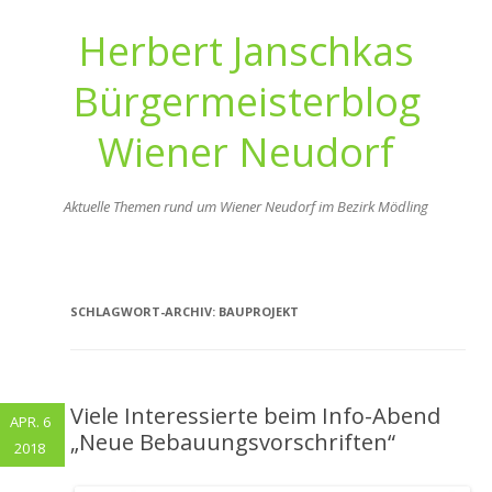
Herbert Janschkas
Bürgermeisterblog
Wiener Neudorf
Aktuelle Themen rund um Wiener Neudorf im Bezirk Mödling
Zum
Inhalt
springen
SCHLAGWORT-ARCHIV:
BAUPROJEKT
Viele Interessierte beim Info-Abend
APR. 6
„Neue Bebauungsvorschriften“
2018