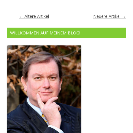
Artikel-
←
Ältere Artikel
Neuere Artikel
→
Navigation
WILLKOMMEN AUF MEINEM BLOG!