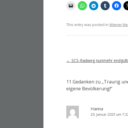
This entry was posted in
Wiener Ne
Artikel-
←
SCS-Radweg nunmehr endgültig
Navigation
11 Gedanken zu „
Traurig und
eigene Bevölkerung!
“
Hanna
20. Januar 2025 um 7:3