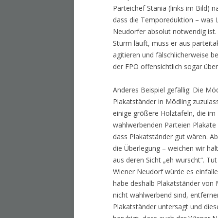
Parteichef Stania (links im Bild) n
dass die Temporeduktion – was L
Neudorfer absolut notwendig is
Sturm läuft, muss er aus parteit
agitieren und fälschlicherweise b
der FPÖ offensichtlich sogar über
Anderes Beispiel gefällig: Die Mö
Plakatständer in Mödling zuzulass
einige größere Holztafeln, die im 
wahlwerbenden Parteien Plakate kl
dass Plakatständer gut wären. Ab
die Überlegung – weichen wir halt
aus deren Sicht „eh wurscht“. Tut 
Wiener Neudorf würde es einfalle
habe deshalb Plakatständer von M
nicht wahlwerbend sind, entferne
Plakatständer untersagt und dies