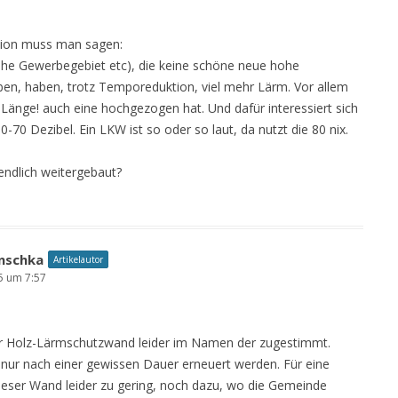
ion muss man sagen:
ähe Gewerbegebiet etc), die keine schöne neue hohe
n, haben, trotz Temporeduktion, viel mehr Lärm. Vor allem
Länge! auch eine hochgezogen hat. Und dafür interessiert sich
70 Dezibel. Ein LKW ist so oder so laut, da nutzt die 80 nix.
endlich weitergebaut?
nschka
Artikelautor
5 um 7:57
er Holz-Lärmschutzwand leider im Namen der zugestimmt.
ur nach einer gewissen Dauer erneuert werden. Für eine
dieser Wand leider zu gering, noch dazu, wo die Gemeinde