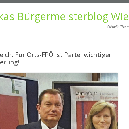
kas Bürgermeisterblog Wi
Aktuelle The
Zum
Inhalt
springen
ich: Für Orts-FPÖ ist Partei wichtiger
kerung!