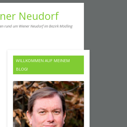
ener Neudorf
men rund um Wiener Neudorf im Bezirk Mödling
WILLKOMMEN AUF MEINEM
BLOG!