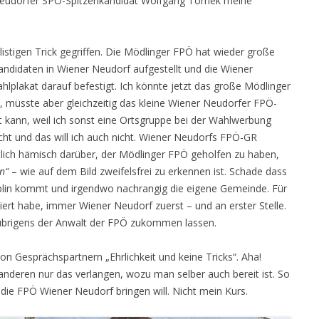
 Neudorfer SPÖ-Spitzenkandidat Wolfgang Tomek meine
listigen Trick gegriffen. Die Mödlinger FPÖ hat wieder große
andidaten in Wiener Neudorf aufgestellt und die Wiener
hlplakat darauf befestigt. Ich könnte jetzt das große Mödlinger
 müsste aber gleichzeitig das kleine Wiener Neudorfer FPÖ-
ht kann, weil ich sonst eine Ortsgruppe bei der Wahlwerbung
cht und das will ich auch nicht. Wiener Neudorfs FPÖ-GR
htlich hämisch darüber, der Mödlinger FPÖ geholfen zu haben,
en“
– wie auf dem Bild zweifelsfrei zu erkennen ist. Schade dass
iplin kommt und irgendwo nachrangig die eigene Gemeinde. Für
iert habe, immer Wiener Neudorf zuerst – und an erster Stelle.
übrigens der Anwalt der FPÖ zukommen lassen.
on Gesprächspartnern „Ehrlichkeit und keine Tricks“. Aha!
 anderen nur das verlangen, wozu man selber auch bereit ist. So
 die FPÖ Wiener Neudorf bringen will. Nicht mein Kurs.