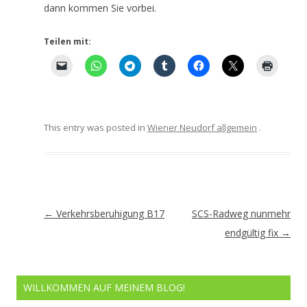
dann kommen Sie vorbei.
Teilen mit:
This entry was posted in
Wiener Neudorf allgemein
.
Artikel-
←
Verkehrsberuhigung B17
SCS-Radweg nunmehr
Navigation
endgültig fix
→
WILLKOMMEN AUF MEINEM BLOG!