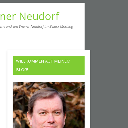
ener Neudorf
men rund um Wiener Neudorf im Bezirk Mödling
WILLKOMMEN AUF MEINEM
BLOG!