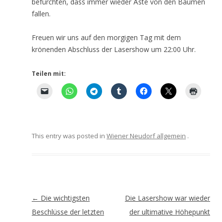
befürchten, dass immer wieder Äste von den Bäumen
fallen.
Freuen wir uns auf den morgigen Tag mit dem
krönenden Abschluss der Lasershow um 22:00 Uhr.
Teilen mit:
This entry was posted in
Wiener Neudorf allgemein
.
Artikel-
←
Die wichtigsten
Die Lasershow war wieder
Navigation
Beschlüsse der letzten
der ultimative Höhepunkt