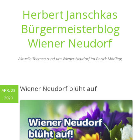
Herbert Janschkas
Bürgermeisterblog
Wiener Neudorf
Aktuelle Themen rund um Wiener Neudorf im Bezirk Mödling
Zum
Inhalt
springen
Wiener Neudorf blüht auf
APR. 23
2023