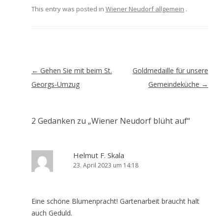
This entry was posted in
Wiener Neudorf allgemein
.
Artikel-
←
Gehen Sie mit beim St.
Goldmedaille für unsere
Navigation
Georgs-Umzug
Gemeindeküche
→
2 Gedanken zu „
Wiener Neudorf blüht auf
“
Helmut F. Skala
23. April 2023 um 14:18
Eine schöne Blumenpracht! Gartenarbeit braucht halt
auch Geduld.