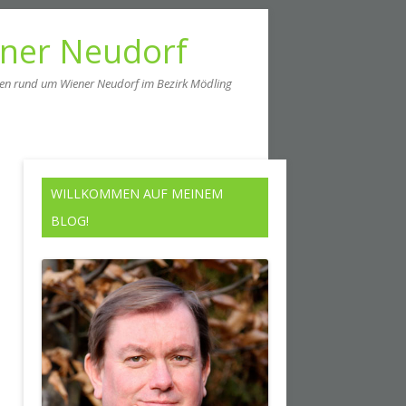
ener Neudorf
men rund um Wiener Neudorf im Bezirk Mödling
WILLKOMMEN AUF MEINEM
BLOG!