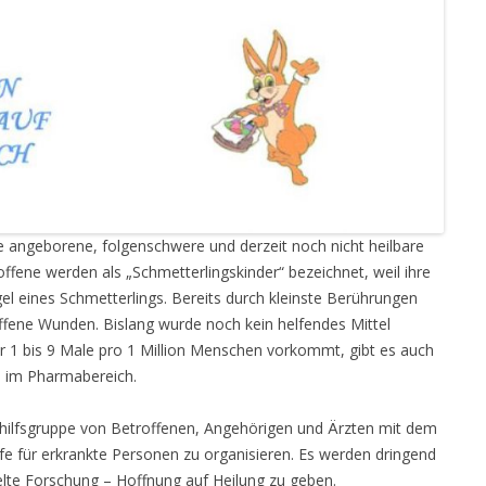
ne angeborene, folgenschwere und derzeit noch nicht heilbare
ffene werden als „Schmetterlingskinder“ bezeichnet, weil ihre
ügel eines Schmetterlings. Bereits durch kleinste Berührungen
ffene Wunden. Bislang wurde noch kein helfendes Mittel
r 1 bis 9 Male pro 1 Million Menschen vorkommt, gibt es auch
 im Pharmabereich.
sthilfsgruppe von Betroffenen, Angehörigen und Ärzten mit dem
lfe für erkrankte Personen zu organisieren. Es werden dringend
elte Forschung – Hoffnung auf Heilung zu geben.