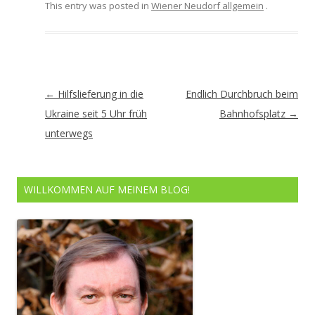
This entry was posted in
Wiener Neudorf allgemein
.
Artikel-
←
Hilfslieferung in die
Endlich Durchbruch beim
Navigation
Ukraine seit 5 Uhr früh
Bahnhofsplatz
→
unterwegs
WILLKOMMEN AUF MEINEM BLOG!