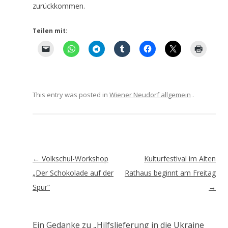
zurückkommen.
Teilen mit:
This entry was posted in
Wiener Neudorf allgemein
.
Artikel-
←
Volkschul-Workshop
Kulturfestival im Alten
Navigation
„Der Schokolade auf der
Rathaus beginnt am Freitag
Spur“
→
Ein Gedanke zu „
Hilfslieferung in die Ukraine