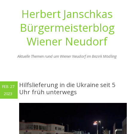
Herbert Janschkas
Bürgermeisterblog
Wiener Neudorf
Aktuelle Themen rund um Wiener Neudorf im Bezirk Mödling
Zum
Inhalt
springen
Hilfslieferung in die Ukraine seit 5
FEB. 27
Uhr früh unterwegs
2023