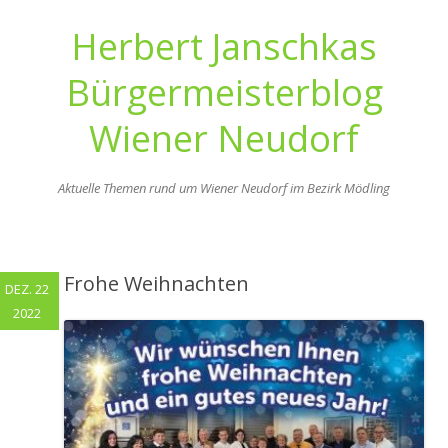
Herbert Janschkas
Bürgermeisterblog
Wiener Neudorf
Aktuelle Themen rund um Wiener Neudorf im Bezirk Mödling
Zum
Inhalt
springen
Frohe Weihnachten
DEZ. 22
2022