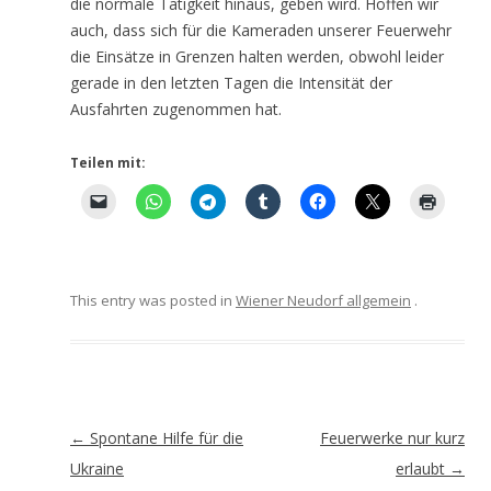
die normale Tätigkeit hinaus, geben wird. Hoffen wir
auch, dass sich für die Kameraden unserer Feuerwehr
die Einsätze in Grenzen halten werden, obwohl leider
gerade in den letzten Tagen die Intensität der
Ausfahrten zugenommen hat.
Teilen mit:
This entry was posted in
Wiener Neudorf allgemein
.
Artikel-
←
Spontane Hilfe für die
Feuerwerke nur kurz
Navigation
Ukraine
erlaubt
→