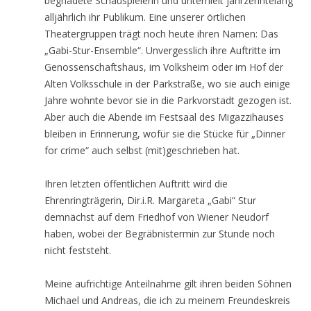
begnadete Schauspielerin und unterhielt jahrzehntelang
alljährlich ihr Publikum. Eine unserer örtlichen
Theatergruppen trägt noch heute ihren Namen: Das
„Gabi-Stur-Ensemble“. Unvergesslich ihre Auftritte im
Genossenschaftshaus, im Volksheim oder im Hof der
Alten Volksschule in der Parkstraße, wo sie auch einige
Jahre wohnte bevor sie in die Parkvorstadt gezogen ist.
Aber auch die Abende im Festsaal des Migazzihauses
bleiben in Erinnerung, wofür sie die Stücke für „Dinner
for crime“ auch selbst (mit)geschrieben hat.
Ihren letzten öffentlichen Auftritt wird die
Ehrenringträgerin, Dir.i.R. Margareta „Gabi“ Stur
demnächst auf dem Friedhof von Wiener Neudorf
haben, wobei der Begräbnistermin zur Stunde noch
nicht feststeht.
Meine aufrichtige Anteilnahme gilt ihren beiden Söhnen
Michael und Andreas, die ich zu meinem Freundeskreis