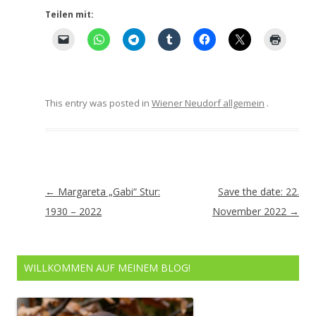
Teilen mit:
This entry was posted in
Wiener Neudorf allgemein
.
Artikel-
←
Margareta „Gabi“ Stur:
Save the date: 22.
Navigation
1930 – 2022
November 2022
→
WILLKOMMEN AUF MEINEM BLOG!