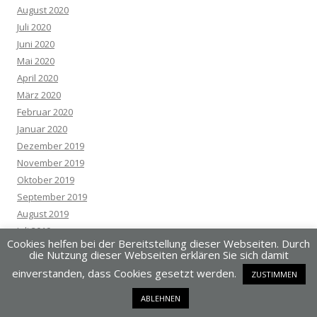
August 2020
Juli 2020
Juni 2020
Mai 2020
April 2020
März 2020
Februar 2020
Januar 2020
Dezember 2019
November 2019
Oktober 2019
September 2019
August 2019
Juli 2019
Cookies helfen bei der Bereitstellung dieser Webseiten. Durch
Juni 2019
die Nutzung dieser Webseiten erklären Sie sich damit
Mai 2019
einverstanden, dass Cookies gesetzt werden.
ZUSTIMMEN
April 2019
März 2019
ABLEHNEN
Februar 2019