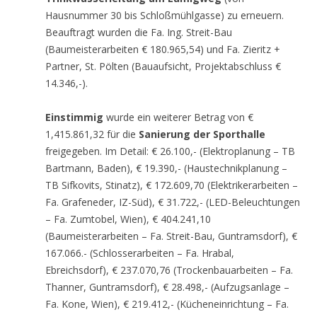
Hausnummer 30 bis Schloßmühlgasse) zu erneuern.
Beauftragt wurden die Fa. Ing. Streit-Bau
(Baumeisterarbeiten € 180.965,54) und Fa. Zieritz +
Partner, St. Pölten (Bauaufsicht, Projektabschluss €
14.346,-).
Einstimmig
wurde ein weiterer Betrag von €
1,415.861,32 für die
Sanierung der Sporthalle
freigegeben. Im Detail: € 26.100,- (Elektroplanung – TB
Bartmann, Baden), € 19.390,- (Haustechnikplanung –
TB Sifkovits, Stinatz), € 172.609,70 (Elektrikerarbeiten –
Fa. Grafeneder, IZ-Süd), € 31.722,- (LED-Beleuchtungen
– Fa. Zumtobel, Wien), € 404.241,10
(Baumeisterarbeiten – Fa. Streit-Bau, Guntramsdorf), €
167.066.- (Schlosserarbeiten – Fa. Hrabal,
Ebreichsdorf), € 237.070,76 (Trockenbauarbeiten – Fa.
Thanner, Guntramsdorf), € 28.498,- (Aufzugsanlage –
Fa. Kone, Wien), € 219.412,- (Kücheneinrichtung – Fa.