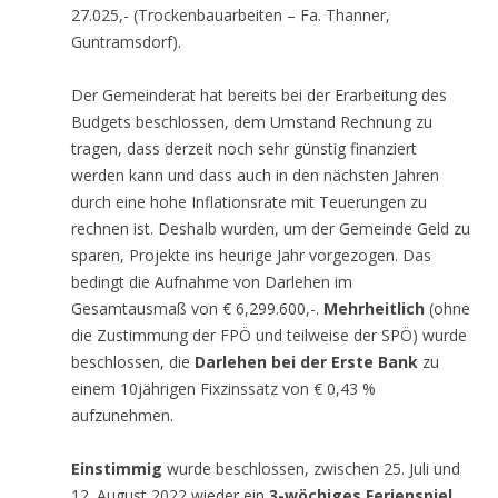
27.025,- (Trockenbauarbeiten – Fa. Thanner,
Guntramsdorf).
Der Gemeinderat hat bereits bei der Erarbeitung des
Budgets beschlossen, dem Umstand Rechnung zu
tragen, dass derzeit noch sehr günstig finanziert
werden kann und dass auch in den nächsten Jahren
durch eine hohe Inflationsrate mit Teuerungen zu
rechnen ist. Deshalb wurden, um der Gemeinde Geld zu
sparen, Projekte ins heurige Jahr vorgezogen. Das
bedingt die Aufnahme von Darlehen im
Gesamtausmaß von € 6,299.600,-.
Mehrheitlich
(ohne
die Zustimmung der FPÖ und teilweise der SPÖ) wurde
beschlossen, die
Darlehen bei der Erste Bank
zu
einem 10jährigen Fixzinssatz von € 0,43 %
aufzunehmen.
Einstimmig
wurde beschlossen, zwischen 25. Juli und
12. August 2022 wieder ein
3-wöchiges Ferienspiel