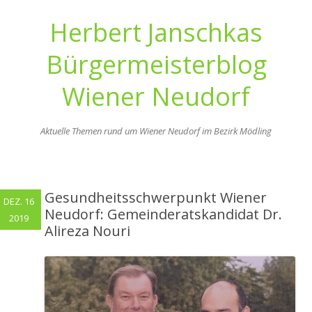
Herbert Janschkas
Bürgermeisterblog
Wiener Neudorf
Aktuelle Themen rund um Wiener Neudorf im Bezirk Mödling
Zum
Inhalt
springen
Gesundheitsschwerpunkt Wiener
DEZ. 16
Neudorf: Gemeinderatskandidat Dr.
2019
Alireza Nouri