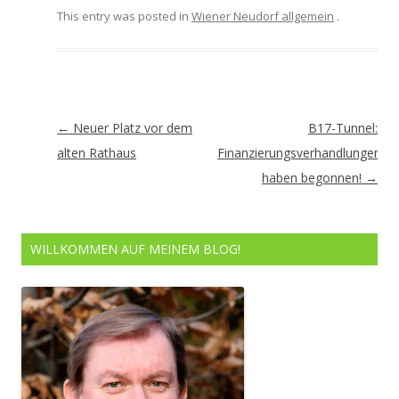
This entry was posted in
Wiener Neudorf allgemein
.
Artikel-
←
Neuer Platz vor dem
B17-Tunnel:
Navigation
alten Rathaus
Finanzierungsverhandlungen
haben begonnen!
→
WILLKOMMEN AUF MEINEM BLOG!