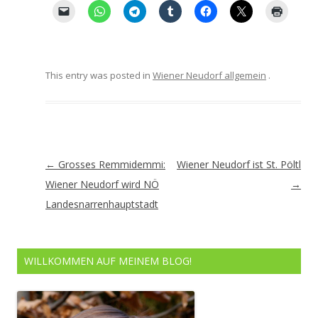
This entry was posted in
Wiener Neudorf allgemein
.
Artikel-
←
Grosses Remmidemmi:
Wiener Neudorf ist St. Pöltl
Navigation
Wiener Neudorf wird NÖ
→
Landesnarrenhauptstadt
WILLKOMMEN AUF MEINEM BLOG!