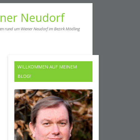
ener Neudorf
men rund um Wiener Neudorf im Bezirk Mödling
WILLKOMMEN AUF MEINEM
BLOG!