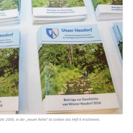
Jahr 2000, in der „neuen Reihe“ ist soeben das Heft 6 erschienen.