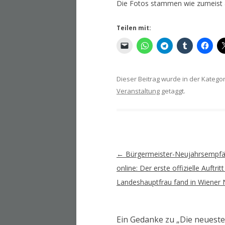
Die Fotos stammen wie zumeist a
Teilen mit:
Dieser Beitrag wurde in der Katego
Veranstaltung
getaggt.
Artikel-
←
Bürgermeister-Neujahrsempfä
Navigation
online: Der erste offizielle Auftri
Landeshauptfrau fand in Wiener 
Ein Gedanke zu „
Die neueste