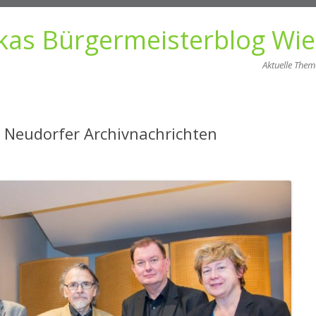
kas Bürgermeisterblog Wi
Aktuelle The
Zum
Inhalt
springen
 Neudorfer Archivnachrichten