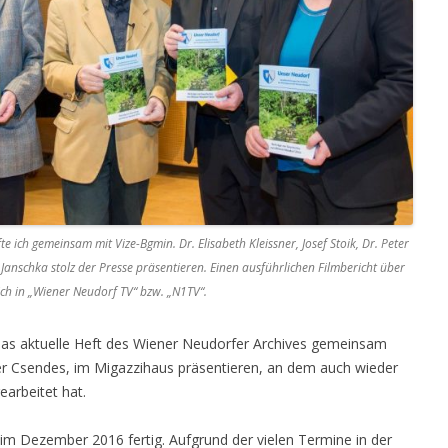
e ich gemeinsam mit Vize-Bgmin. Dr. Elisabeth Kleissner, Josef Stoik, Dr. Peter
anschka stolz der Presse präsentieren. Einen ausführlichen Filmbericht über
ich in „Wiener Neudorf TV“ bzw. „N1TV“.
 das aktuelle Heft des Wiener Neudorfer Archives gemeinsam
ter Csendes, im Migazzihaus präsentieren, an dem auch wieder
earbeitet hat.
 im Dezember 2016 fertig. Aufgrund der vielen Termine in der