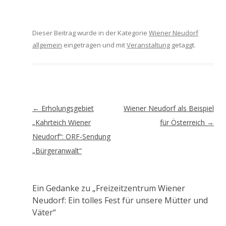
Dieser Beitrag wurde in der Kategorie
Wiener Neudorf
allgemein
eingetragen und mit
Veranstaltung
getaggt.
Artikel-
←
Erholungsgebiet
Wiener Neudorf als Beispiel
Navigation
„Kahrteich Wiener
für Österreich
→
Neudorf“: ORF-Sendung
„Bürgeranwalt“
Ein Gedanke zu „
Freizeitzentrum Wiener
Neudorf: Ein tolles Fest für unsere Mütter und
Väter
“