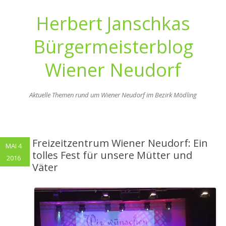
Herbert Janschkas
Bürgermeisterblog
Wiener Neudorf
Aktuelle Themen rund um Wiener Neudorf im Bezirk Mödling
Zum
Inhalt
springen
Freizeitzentrum Wiener Neudorf: Ein
MAI 4
tolles Fest für unsere Mütter und
2016
Väter