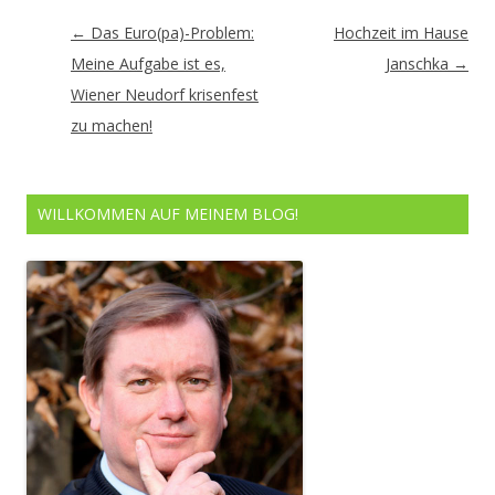
Artikel-
←
Das Euro(pa)-Problem:
Hochzeit im Hause
Navigation
Meine Aufgabe ist es,
Janschka
→
Wiener Neudorf krisenfest
zu machen!
WILLKOMMEN AUF MEINEM BLOG!