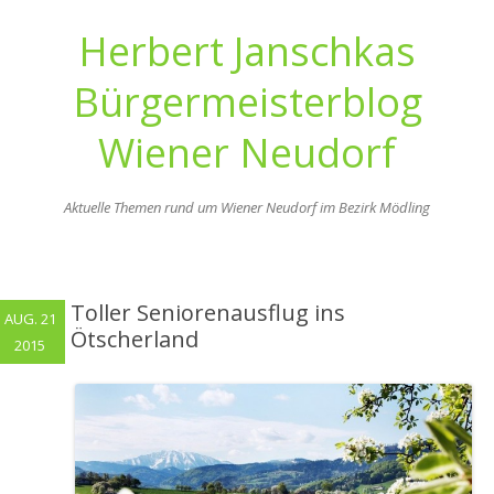
Herbert Janschkas
Bürgermeisterblog
Wiener Neudorf
Aktuelle Themen rund um Wiener Neudorf im Bezirk Mödling
Zum
Inhalt
springen
Toller Seniorenausflug ins
AUG. 21
Ötscherland
2015