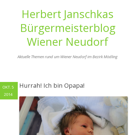
Herbert Janschkas
Bürgermeisterblog
Wiener Neudorf
Aktuelle Themen rund um Wiener Neudorf im Bezirk Mödling
Zum
Inhalt
springen
Hurrah! Ich bin Opapa!
OKT. 5
2014