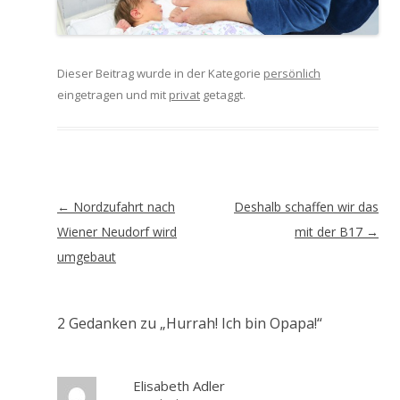
Dieser Beitrag wurde in der Kategorie
persönlich
eingetragen und mit
privat
getaggt.
Artikel-
←
Nordzufahrt nach
Deshalb schaffen wir das
Navigation
Wiener Neudorf wird
mit der B17
→
umgebaut
2 Gedanken zu „
Hurrah! Ich bin Opapa!
“
Elisabeth Adler