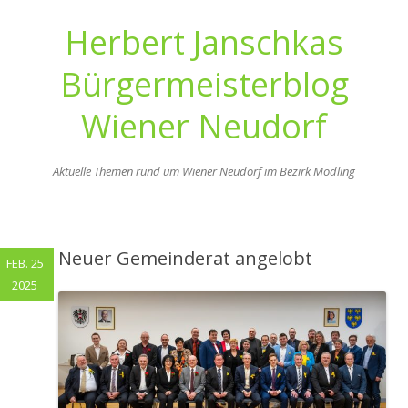
Herbert Janschkas
Bürgermeisterblog
Wiener Neudorf
Aktuelle Themen rund um Wiener Neudorf im Bezirk Mödling
Zum
Inhalt
springen
Neuer Gemeinderat angelobt
FEB. 25
2025