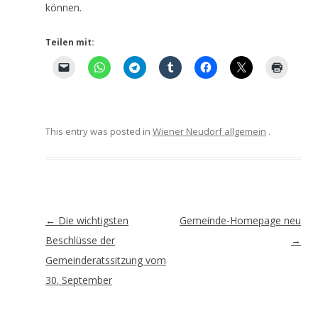
können.
Teilen mit:
This entry was posted in
Wiener Neudorf allgemein
.
Artikel-
←
Die wichtigsten
Gemeinde-Homepage neu
Navigation
Beschlüsse der
→
Gemeinderatssitzung vom
30. September