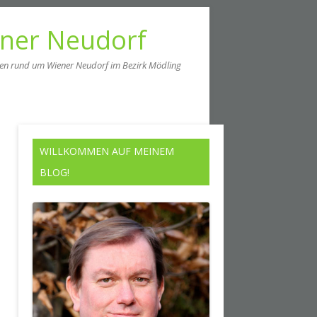
ener Neudorf
men rund um Wiener Neudorf im Bezirk Mödling
WILLKOMMEN AUF MEINEM
BLOG!