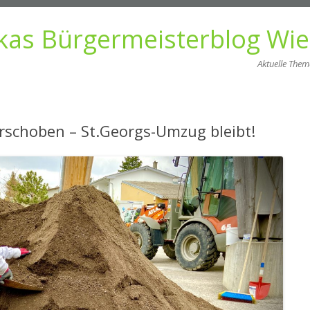
kas Bürgermeisterblog Wi
Aktuelle The
Zum
Inhalt
springen
erschoben – St.Georgs-Umzug bleibt!