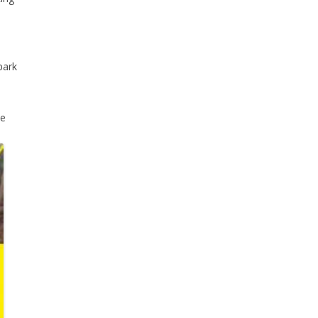
park
se