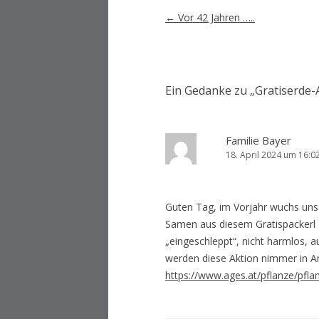
Artikel-
←
Vor 42 Jahren …..
Navigation
Ein Gedanke zu „
Gratiserde-
Familie Bayer
18. April 2024 um 16:0
Guten Tag, im Vorjahr wuchs uns –
Samen aus diesem Gratispackerl –
„eingeschleppt“, nicht harmlos, au
werden diese Aktion nimmer in A
https://www.ages.at/pflanze/pfl