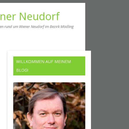
ener Neudorf
men rund um Wiener Neudorf im Bezirk Mödling
WILLKOMMEN AUF MEINEM
BLOG!