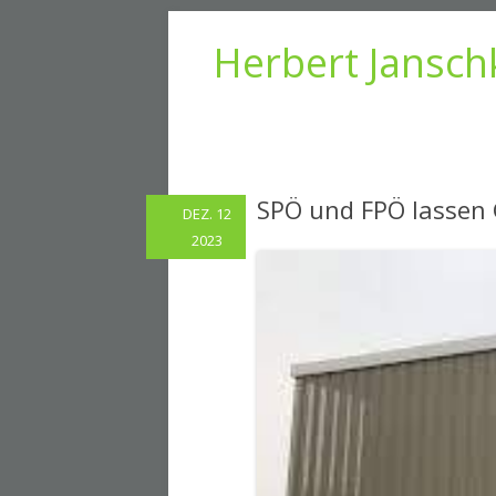
Herbert Jansch
SPÖ und FPÖ lassen 
DEZ. 12
2023