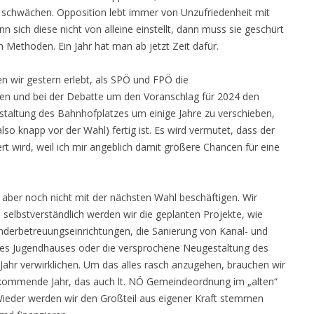
u schwächen. Opposition lebt immer von Unzufriedenheit mit
n sich diese nicht von alleine einstellt, dann muss sie geschürt
en Methoden. Ein Jahr hat man ab jetzt Zeit dafür.
 wir gestern erlebt, als SPÖ und FPÖ die
ßen und bei der Debatte um den Voranschlag für 2024 den
estaltung des Bahnhofplatzes um einige Jahre zu verschieben,
also knapp vor der Wahl) fertig ist. Es wird vermutet, dass der
rt wird, weil ich mir angeblich damit größere Chancen für eine
aber noch nicht mit der nächsten Wahl beschäftigen. Wir
 selbstverständlich werden wir die geplanten Projekte, wie
nderbetreuungseinrichtungen, die Sanierung von Kanal- und
 des Jugendhauses oder die versprochene Neugestaltung des
hr verwirklichen. Um das alles rasch anzugehen, brauchen wir
kommende Jahr, das auch lt. NÖ Gemeindeordnung im „alten“
ieder werden wir den Großteil aus eigener Kraft stemmen