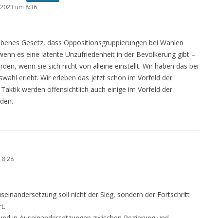
2023 um 8:36
riebenes Gesetz, dass Oppositionsgruppierungen bei Wahlen
nn es eine latente Unzufriedenheit in der Bevölkerung gibt –
en, wenn sie sich nicht von alleine einstellt. Wir haben das bei
ahl erlebt. Wir erleben das jetzt schon im Vorfeld der
Taktik werden offensichtlich auch einige im Vorfeld der
den.
 8:28
useinandersetzung soll nicht der Sieg, sondern der Fortschritt
t.
e und in Auseinandersetzungen zwischen Regierung und