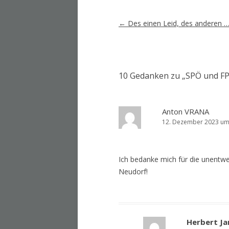
Artikel-
←
Des einen Leid, des anderen 
Navigation
10 Gedanken zu „
SPÖ und FP
Anton VRANA
12. Dezember 2023 um
Ich bedanke mich für die unentw
Neudorf!
Herbert Ja