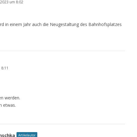
2023 um 8:02
ird in einem Jahr auch die Neugestaltung des Bahnhofsplatzes
 8:11
en werden.
en etwas.
nschka
Artikelautor