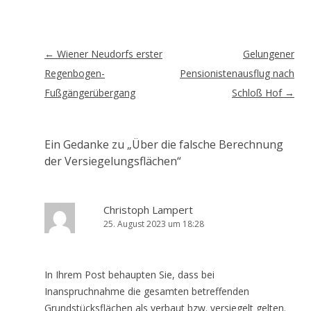
Artikel-
←
Wiener Neudorfs erster
Gelungener
Navigation
Regenbogen-
Pensionistenausflug nach
Fußgängerübergang
Schloß Hof
→
Ein Gedanke zu „
Über die falsche Berechnung
der Versiegelungsflächen
“
Christoph Lampert
25. August 2023 um 18:28
In Ihrem Post behaupten Sie, dass bei
Inanspruchnahme die gesamten betreffenden
Grundstücksflächen als verbaut bzw. versiegelt gelten.