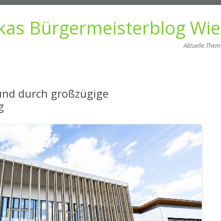
kas Bürgermeisterblog Wi
Aktuelle The
Zum
Inhalt
springen
und durch großzügige
g