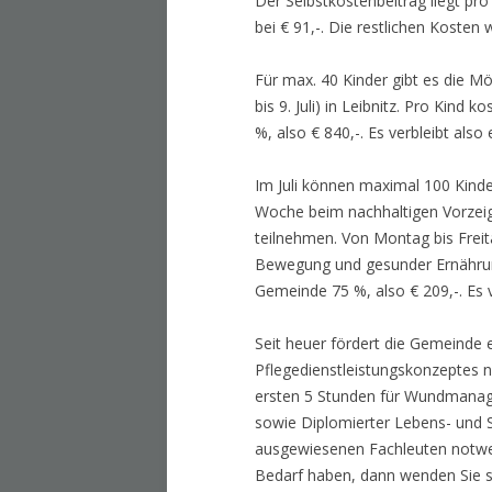
Der Selbstkostenbeitrag liegt pr
bei € 91,-. Die restlichen Kost
Für max. 40 Kinder gibt es die M
bis 9. Juli) in Leibnitz. Pro Kin
%, also € 840,-. Es verbleibt also
Im Juli können maximal 100 Kinde
Woche beim nachhaltigen Vorzeig
teilnehmen. Von Montag bis Freita
Bewegung und gesunder Ernährun
Gemeinde 75 %, also € 209,-. Es v
Seit heuer fördert die Gemeinde 
Pflegedienstleistungskonzeptes n
ersten 5 Stunden für Wundmanag
sowie Diplomierter Lebens- und S
ausgewiesenen Fachleuten notwe
Bedarf haben, dann wenden Sie si