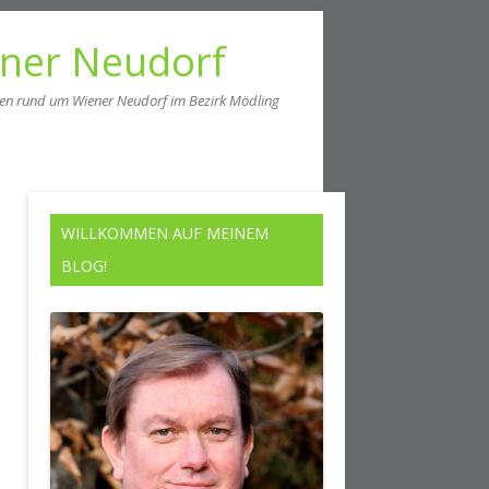
ener Neudorf
men rund um Wiener Neudorf im Bezirk Mödling
WILLKOMMEN AUF MEINEM
BLOG!