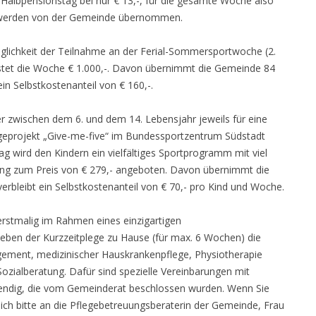
o Halbpensionstag bei nur € 13,-, für die gesamte Woche also
en werden von der Gemeinde übernommen.
öglichkeit der Teilnahme an der Ferial-Sommersportwoche (2.
d kostet die Woche € 1.000,-. Davon übernimmt die Gemeinde 84
 ein Selbstkostenanteil von € 160,-.
r zwischen dem 6. und dem 14. Lebensjahr jeweils für eine
eprojekt „Give-me-five“ im Bundessportzentrum Südstadt
g wird den Kindern ein vielfältiges Sportprogramm mit viel
g zum Preis von € 279,- angeboten. Davon übernimmt die
erbleibt ein Selbstkostenanteil von € 70,- pro Kind und Woche.
erstmalig im Rahmen eines einzigartigen
eben der Kurzzeitplege zu Hause (für max. 6 Wochen) die
ement, medizinischer Hauskrankenpflege, Physiotherapie
ozialberatung. Dafür sind spezielle Vereinbarungen mit
ndig, die vom Gemeinderat beschlossen wurden. Wenn Sie
ch bitte an die Pflegebetreuungsberaterin der Gemeinde, Frau