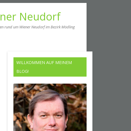
ener Neudorf
men rund um Wiener Neudorf im Bezirk Mödling
WILLKOMMEN AUF MEINEM
BLOG!