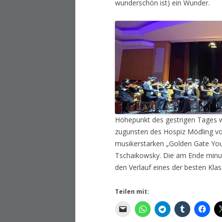
wunderschön ist) ein Wunder.
Höhepunkt des gestrigen Tages w
zugunsten des Hospiz Mödling vo
musikerstarken „Golden Gate You
Tschaikowsky. Die am Ende minut
den Verlauf eines der besten Klas
Teilen mit: