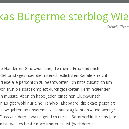
kas Bürgermeisterblog Wi
Aktuelle The
Zum
Inhalt
springen
 die Hunderten Glückwünsche, die meine Frau und mich
eburtstages über die unterschiedlichsten Kanäle erreicht
, diese alle persönlich zu beantworten. Ich bitte zusätzlich um
von früh bis spät komplett durchgetakteten Terminkalender
en musste. Aber ich habe jeden einzelnen Glückwunsch
. Es gibt wohl nur eine Handvoll Ehepaare, die exakt gleich alt
eile 45 Jahren an unserem 17. Geburtstag kennen – und wenige
Dass aus dem – was eigentlich nur als Sommerflirt für das Jahr
 ist, was es heute noch immer ist, ist (nachdem es