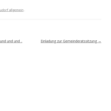
udorf allgemein
.
und und und ..
Einladung zur Gemeinderatssitzung
→